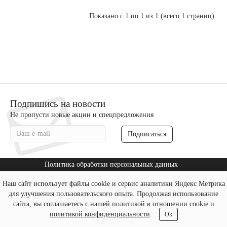
Показано с 1 по 1 из 1 (всего 1 страниц)
Подпишись на новости
Не пропусти новые акции и спецпредложения
Подписаться
Политика обработки персональных данных
Согласие на обработку персональных данных
Наш сайт использует файлы cookie и сервис аналитики Яндекс Метрика
для улучшения пользовательского опыта. Продолжая использование
Политика использования файлов cookies
сайта, вы соглашаетесь с нашей
политикой в отношении cookie
и
политикой конфиденциальности
.
Ok
yteplim.ru - Утеплим © 2026